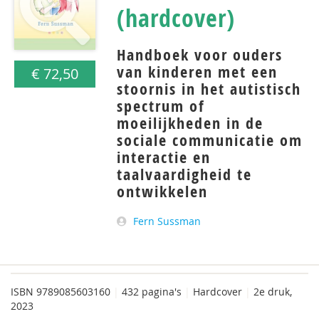
(hardcover)
Handboek voor ouders
van kinderen met een
€ 72,50
stoornis in het autistisch
spectrum of
moeilijkheden in de
sociale communicatie om
interactie en
taalvaardigheid te
ontwikkelen
Fern Sussman
ISBN
9789085603160
|
432 pagina's
|
Hardcover
|
2e druk,
2023