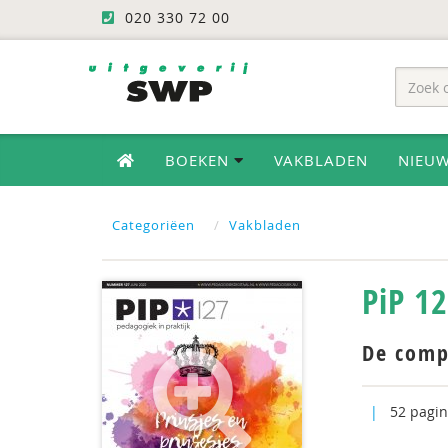
020 330 72 00
BOEKEN
VAKBLADEN
NIEU
Categoriëen
Vakbladen
PiP 1
De comp
|
52 pagin