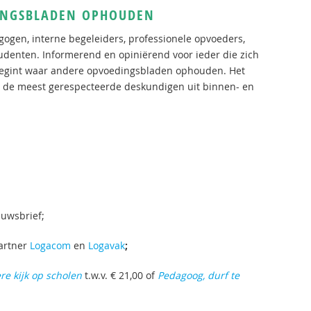
INGSBLADEN OPHOUDEN
gogen, interne begeleiders, professionele opvoeders,
udenten. Informerend en opiniërend voor ieder die zich
begint waar andere opvoedingsbladen ophouden. Het
van de meest gerespecteerde deskundigen uit binnen- en
euwsbrief;
artner
Logacom
en
Logavak
;
re kijk op scholen
t.w.v. € 21,00 of
Pedagoog, durf te