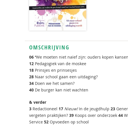
OMSCHRIJVING
06
‘‘We moeten niet naïef zijn: ouders kopen kansen
12
Pedagogiek van de moskee
18
Prinsjes en prinsesjes
28
Naar school gaan een uitdaging?
34
Doen we het samen?
40
De burger kan niet wachten
& verder
3
Redactioneel
17
Nieuw!
In de jeugdhulp
23
Gener
vergeten praktijken?
39
Koops over onderzoek
44
Wa
Service
52
Opvoeden op school