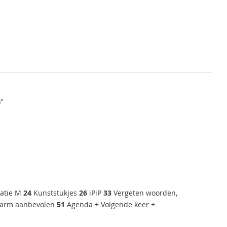
’'
atie M
24
Kunststukjes
26
iPiP
33
Vergeten woorden,
rm aanbevolen
51
Agenda + Volgende keer +