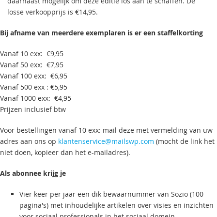
daarnaast mogelijk om deze editie los aan te schaffen. De
losse verkoopprijs is €14,95.
Bij afname van meerdere exemplaren is er een staffelkorting
Vanaf 10 exx: €9,95
Vanaf 50 exx: €7,95
Vanaf 100 exx: €6,95
Vanaf 500 exx : €5,95
Vanaf 1000 exx: €4,95
Prijzen inclusief btw
Voor bestellingen vanaf 10 exx: mail deze met vermelding van uw
adres aan ons op
klantenservice@mailswp.com
(mocht de link het
niet doen, kopieer dan het e-mailadres).
Als abonnee krijg je
Vier keer per jaar een dik bewaarnummer van Sozio (100
pagina's) met inhoudelijke artikelen over visies en inzichten
voor sociaal professionals in het sociaal domein.