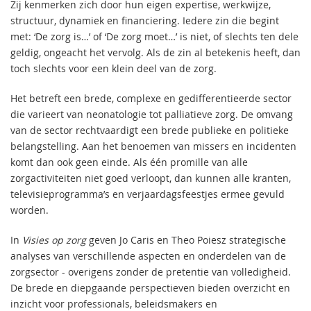
Zij kenmerken zich door hun eigen expertise, werkwijze,
structuur, dynamiek en financiering. Iedere zin die begint
met: ‘De zorg is…’ of ‘De zorg moet…’ is niet, of slechts ten dele
geldig, ongeacht het vervolg. Als de zin al betekenis heeft, dan
toch slechts voor een klein deel van de zorg.
Het betreft een brede, complexe en gedifferentieerde sector
die varieert van neonatologie tot palliatieve zorg. De omvang
van de sector rechtvaardigt een brede publieke en politieke
belangstelling. Aan het benoemen van missers en incidenten
komt dan ook geen einde. Als één promille van alle
zorgactiviteiten niet goed verloopt, dan kunnen alle kranten,
televisieprogramma’s en verjaardagsfeestjes ermee gevuld
worden.
In
Visies op zorg
geven Jo Caris en Theo Poiesz strategische
analyses van verschillende aspecten en onderdelen van de
zorgsector - overigens zonder de pretentie van volledigheid.
De brede en diepgaande perspectieven bieden overzicht en
inzicht voor professionals, beleidsmakers en