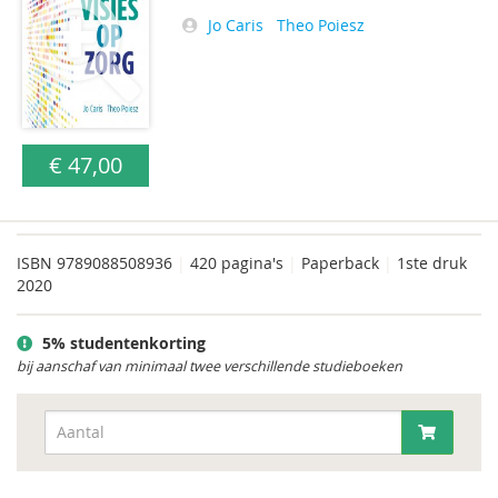
Jo Caris
Theo Poiesz
€ 47,00
ISBN
9789088508936
|
420 pagina's
|
Paperback
|
1ste druk
2020
5% studentenkorting
bij aanschaf van minimaal twee verschillende studieboeken