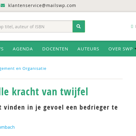
klantenservice@mailswp.com
WS
AGENDA
DOCENTEN
AUTEURS
OVER SWP
gement en Organisatie
lle kracht van twijfel
t vinden in je gevoel een bedrieger te
rombach