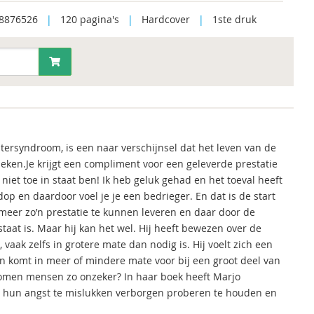
8876526
|
120 pagina's
|
Hardcover
|
1ste druk
ersyndroom, is een naar verschijnsel dat het leven van de
ieken.Je krijgt een compliment voor een geleverde prestatie
niet toe in staat ben! Ik heb geluk gehad en het toeval heeft
dop en daardoor voel je je een bedrieger. En dat is de start
 meer zo’n prestatie te kunnen leveren en daar door de
staat is. Maar hij kan het wel. Hij heeft bewezen over de
vaak zelfs in grotere mate dan nodig is. Hij voelt zich een
n komt in meer of mindere mate voor bij een groot deel van
komen mensen zo onzeker? In haar boek heeft Marjo
hun angst te mislukken verborgen proberen te houden en