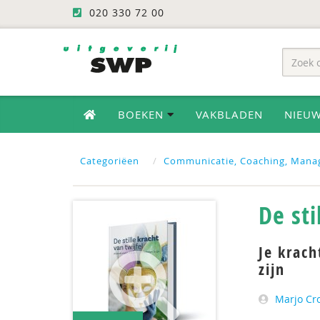
020 330 72 00
BOEKEN
VAKBLADEN
NIEU
Categoriëen
Communicatie, Coaching, Mana
De sti
Je krach
zijn
Marjo C