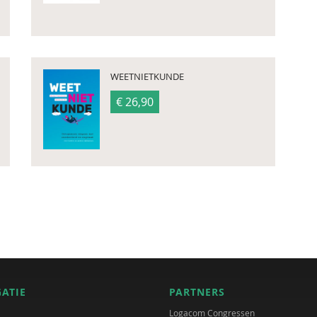
WEETNIETKUNDE
€ 26,90
GATIE
PARTNERS
Logacom Congressen