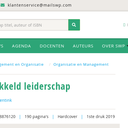
klantenservice@mailswp.com
WS
AGENDA
DOCENTEN
AUTEURS
OVER SWP
gement en Organisatie
Organisatie en Management
kkeld leiderschap
entink
8876120
|
190 pagina's
|
Hardcover
|
1ste druk 2019