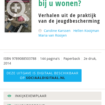
bij u wonen?
Verhalen uit de praktijk
van de jeugdbescherming
Caroline Karssen
Hellen Kooijman
Maria van Rooijen
ISBN
9789088503788
|
144 pagina's
|
Paperback
|
2e druk,
2014
DEZE UITGAVE IS DIGITAAL BESCHIKBAAR
OP
SOCIAALDIGITAAL.NL
INKIJKEXEMPLAAR