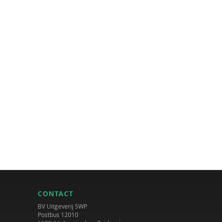
CONTACT
BV Uitgeverij SWP
Postbus 12010