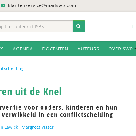
klantenservice@mailswp.com
WS
AGENDA
DOCENTEN
AUTEURS
OVER SWP
htscheiding
ren uit de Knel
rventie voor ouders, kinderen en hun
verwikkeld in een conflictscheiding
an Lawick
Margreet Visser