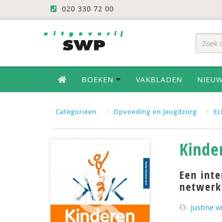
020 330 72 00
BOEKEN
VAKBLADEN
NIEU
Categoriëen
Opvoeding en Jeugdzorg
Ec
Kinde
Een inte
netwerk 
Justine v