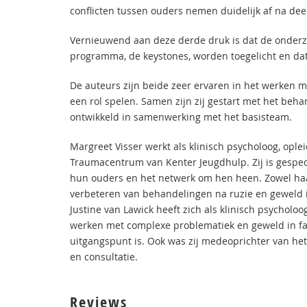
conflicten tussen ouders nemen duidelijk af na de
Vernieuwend aan deze derde druk is dat de onderzo
programma, de keystones, worden toegelicht en dat
De auteurs zijn beide zeer ervaren in het werken me
een rol spelen. Samen zijn zij gestart met het be
ontwikkeld in samenwerking met het basisteam.
Margreet Visser werkt als klinisch psycholoog, ople
Traumacentrum van Kenter Jeugdhulp. Zij is gespec
hun ouders en het netwerk om hen heen. Zowel haar
verbeteren van behandelingen na ruzie en geweld i
Justine van Lawick heeft zich als klinisch psycholo
werken met complexe problematiek en geweld in fam
uitgangspunt is. Ook was zij medeoprichter van he
en consultatie.
Reviews