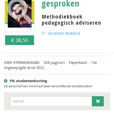
gesproken
Methodiekboek
pedagogisch adviseren
Geraldien Blokland
€ 38,50
ISBN
9789085600480
|
328 pagina's
|
Paperback
|
13e
ongewijzigde druk 2022
5% studentenkorting
bij aanschaf van minimaal twee verschillende studieboeken