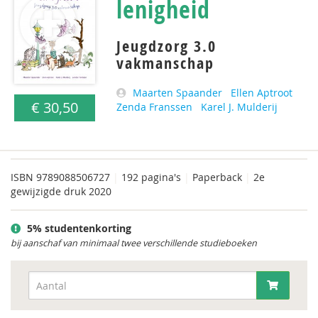
lenigheid
Jeugdzorg 3.0
vakmanschap
Maarten Spaander
Ellen Aptroot
€ 30,50
Zenda Franssen
Karel J. Mulderij
ISBN
9789088506727
|
192 pagina's
|
Paperback
|
2e
gewijzigde druk 2020
5% studentenkorting
bij aanschaf van minimaal twee verschillende studieboeken