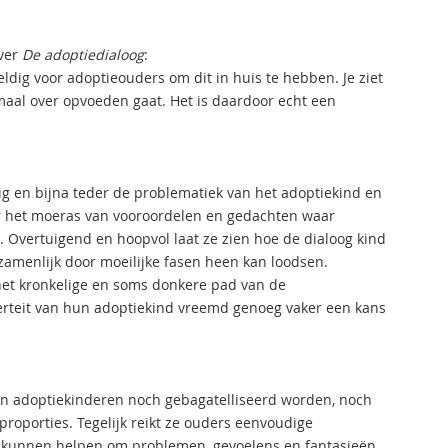
over
De adoptiedialoog
:
ldig voor adoptieouders om dit in huis te hebben. Je ziet
maal over opvoeden gaat. Het is daardoor echt een
ig en bijna teder de problematiek van het adoptiekind en
oor het moeras van vooroordelen en gedachten waar
Overtuigend en hoopvol laat ze zien hoe de dialoog kind
zamenlijk door moeilijke fasen heen kan loodsen.
het kronkelige en soms donkere pad van de
erteit van hun adoptiekind vreemd genoeg vaker een kans
an adoptiekinderen noch gebagatelliseerd worden, noch
proporties. Tegelijk reikt ze ouders eenvoudige
 kunnen helpen om problemen, gevoelens en fantasieën