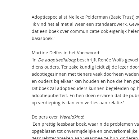
Adoptiespecialist Nelleke Polderman (Basic Trust) 
'Ik vind het al met al weer een standaardwerk. Gewe
dat een boek over communicatie ook eigenlijk hele
basisboek.'
Martine Delfos in het Voorwoord:
'In
De adoptiedialoog
beschrijft Renée Wolfs gevoel
diens ouders. Ter zake kundig leidt zij de lezer d
adoptiegezinnen met tieners vaak doorheen waden. 
en ouders bij elkaar kan houden en hoe die hen ge
Dit boek zal adoptieouders kunnen begeleiden op 
adoptiepuberteit. En hen doen ervaren dat de pub
op verdieping is dan een verlies aan relatie.'
De pers over
Wereldkind
:
'Een prettig leesbaar boek, waarin de problemen v
opgeblazen tot onvermijdelijke en onoverkomelijke 
gesprekstechnieken aan waarmee ze hun kinderen