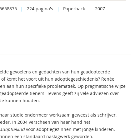
6658875
|
224 pagina's
|
Paperback
|
2007
kelde gevoelens en gedachten van hun geadopteerde
, of komt het voort uit hun adoptiegeschiedenis? Renée
n aan hun specifieke problematiek. Op pragmatische wijze
 geadopteerde tieners. Tevens geeft zij vele adviezen over
nde kunnen houden.
haar studie ondermeer werkzaam geweest als schrijver,
moeder. In 2004 verscheen van haar hand het
 adoptiekind
voor adoptiegezinnen met jonge kinderen.
gezinnen een standaard naslagwerk geworden.