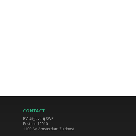
CONTACT
BV Uitgeverij SWP
Postbus 12010
1100 AA Amsterdam-Zuidoost