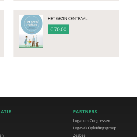
HET GEZIN CENTRAAL
€ 70,00
GATIE
PARTNERS
Logacom Congressen
Logavak Opleidingsgroep
en
Zesbee