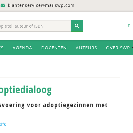
klantenservice@mailswp.com
WS
AGENDA
DOCENTEN
AUTEURS
OVER SWP
optiedialoog
svoering voor adoptiegezinnen met
lfs