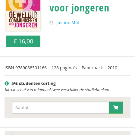
voor jongeren
Justine Mol
€ 16,00
ISBN
9789088501166
|
128 pagina's
|
Paperback
|
2010
5% studentenkorting
bij aanschaf van minimaal twee verschillende studieboeken