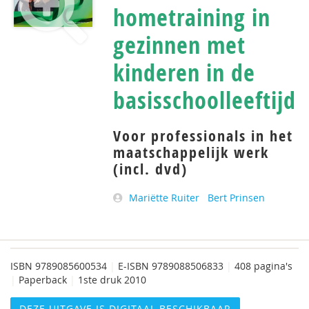
hometraining in
gezinnen met
kinderen in de
basisschoolleeftijd
Voor professionals in het
maatschappelijk werk
(incl. dvd)
Mariëtte Ruiter
Bert Prinsen
ISBN
9789085600534
|
E-ISBN 9789088506833
|
408 pagina's
|
Paperback
|
1ste druk 2010
DEZE UITGAVE IS DIGITAAL BESCHIKBAAR