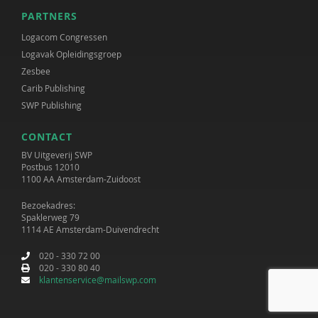
PARTNERS
Logacom Congressen
Logavak Opleidingsgroep
Zesbee
Carib Publishing
SWP Publishing
CONTACT
BV Uitgeverij SWP
Postbus 12010
1100 AA Amsterdam-Zuidoost
Bezoekadres:
Spaklerweg 79
1114 AE Amsterdam-Duivendrecht
020 - 330 72 00
020 - 330 80 40
klantenservice@mailswp.com