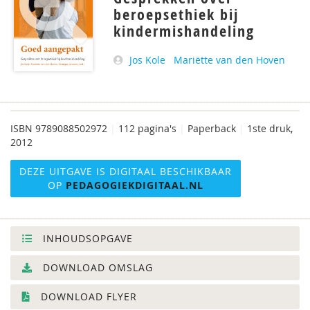
beroepsethiek bij
kindermishandeling
Jos Kole
Mariëtte van den Hoven
ISBN
9789088502972
|
112 pagina's
|
Paperback
|
1ste druk,
2012
DEZE UITGAVE IS DIGITAAL BESCHIKBAAR
OP
PEDAGOGIEKDIGITAAL.NL
INHOUDSOPGAVE
DOWNLOAD OMSLAG
DOWNLOAD FLYER