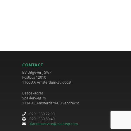
CONTACT
BV Uitgeverij SWP
Postbus 12010
1100 AA Amsterdam-Zuidoost
Bezoekadres:
Spaklerweg 79
1114 AE Amsterdam-Duivendrecht
020 - 330 72 00
020 - 330 80 40
klantenservice@mailswp.com