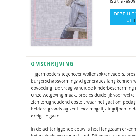
ISBN
978908
DEZE UIT
OP
OMSCHRIJVING
Tijgermoeders tegenover wollensokkenvaders, pres
burgerschapsvorming? Al generaties lang kennen wij
opvoeding. De vraag vanuit de kinderbescherming is
Onze wetgeving maakt precies duidelijk voor welke l
zich terughoudend opstelt waar het gaat om pedago
heldere grondslag kent voor mogelijk ingrijpen in 
dreigt te gaan.
In de achterliggende eeuw is heel langzaam erken
het gezinsleven van het kind. Dit aspect van pruden