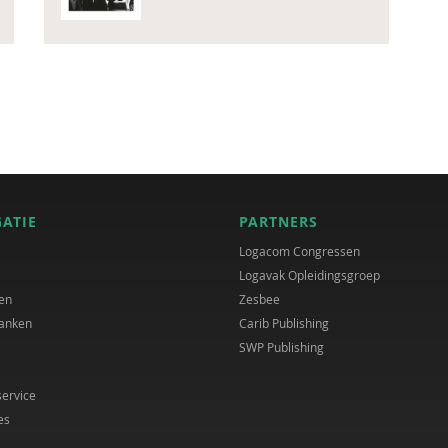
GATIE
PARTNERS
Logacom Congressen
Logavak Opleidingsgroep
en
Zesbee
anken
Carib Publishing
SWP Publishing
service
es