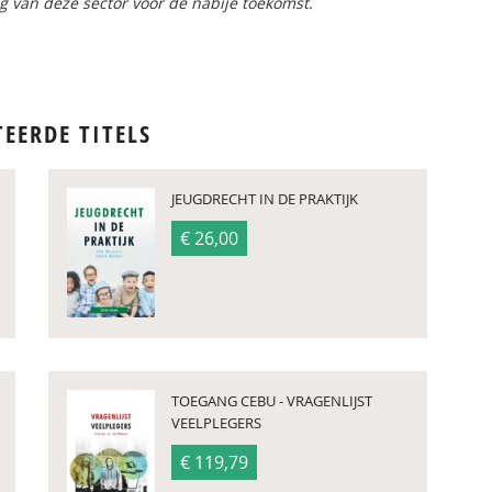
g van deze sector voor de nabije toekomst.
TEERDE TITELS
JEUGDRECHT IN DE PRAKTIJK
€ 26,00
TOEGANG CEBU - VRAGENLIJST
VEELPLEGERS
€ 119,79