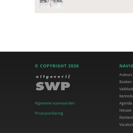
© COPYRIGHT 2026
NAVI
Auteurs
Boeken
Vakblad
Kennisb
Algemene voorwaarden
Agenda
Nieuws
Privacyverklaring
Klanten
Vacatur