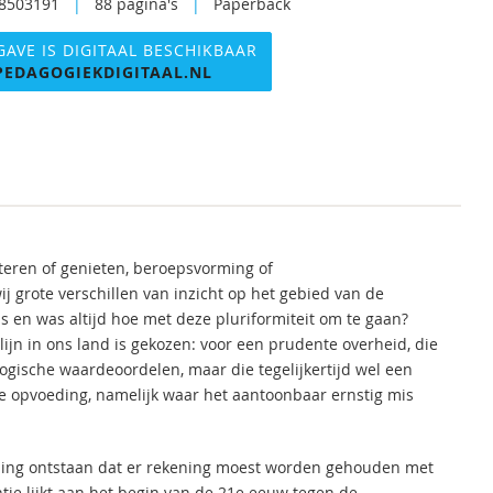
8503191
|
88 pagina's
|
Paperback
GAVE IS DIGITAAL BESCHIKBAAR
PEDAGOGIEKDIGITAAL.NL
teren of genieten, beroepsvorming of
 grote verschillen van inzicht op het gebied van de
 en was altijd hoe met deze pluriformiteit om te gaan?
ijn in ons land is gekozen: voor een prudente overheid, die
gische waardeoordelen, maar die tegelijkertijd wel een
de opvoeding, namelijk waar het aantoonbaar ernstig mis
ning ontstaan dat er rekening moest worden gehouden met
tie lijkt aan het begin van de 21e eeuw tegen de