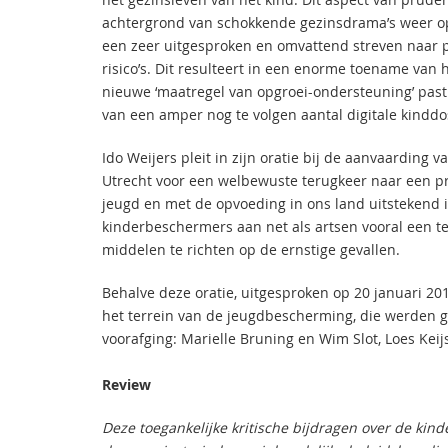
achtergrond van schokkende gezinsdrama’s weer op 
een zeer uitgesproken en omvattend streven naar pr
risico’s. Dit resulteert in een enorme toename van 
nieuwe ‘maatregel van opgroei-ondersteuning’ past 
van een amper nog te volgen aantal digitale kinddo
Ido Weijers pleit in zijn oratie bij de aanvaarding
Utrecht voor een welbewuste terugkeer naar een pr
jeugd en met de opvoeding in ons land uitstekend i
kinderbeschermers aan net als artsen vooral een t
middelen te richten op de ernstige gevallen.
Behalve deze oratie, uitgesproken op 20 januari 201
het terrein van de jeugdbescherming, die werden 
voorafging: Marielle Bruning en Wim Slot, Loes Keij
Review
Deze toegankelijke kritische bijdragen over de ki