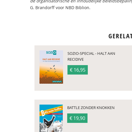
de organisatorische en inhoudelijke beleidsbepalin
G. Brandorff voor NBD Biblion.
GERELA
SOZIO-SPECIAL - HALT AAN
RECIDIVE
€ 16,95
BATTLE ZONDER KNOKKEN
€ 19,90