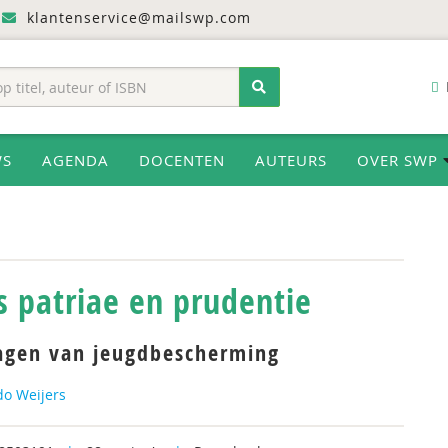
klantenservice@mailswp.com
WS
AGENDA
DOCENTEN
AUTEURS
OVER SWP
s patriae en prudentie
agen van jeugdbescherming
Ido Weijers