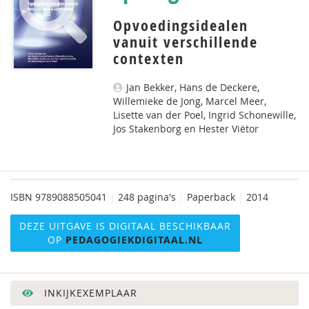
Opvoedingsidealen
vanuit verschillende
contexten
Jan Bekker, Hans de Deckere,
Willemieke de Jong, Marcel Meer,
Lisette van der Poel, Ingrid Schonewille,
Jos Stakenborg en Hester Viëtor
ISBN
9789088505041
|
248 pagina's
|
Paperback
|
2014
DEZE UITGAVE IS DIGITAAL BESCHIKBAAR
OP
PEDAGOGIEKDIGITAAL.NL
INKIJKEXEMPLAAR