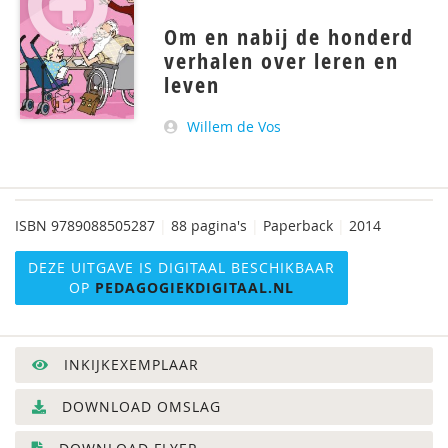
Om en nabij de honderd
verhalen over leren en
leven
Willem de Vos
ISBN
9789088505287
|
88 pagina's
|
Paperback
|
2014
DEZE UITGAVE IS DIGITAAL BESCHIKBAAR
OP
PEDAGOGIEKDIGITAAL.NL
INKIJKEXEMPLAAR
DOWNLOAD OMSLAG