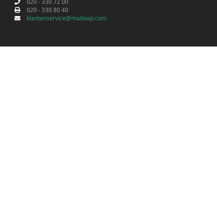
020 - 330 72 00
020 - 330 80 40
klantenservice@mailswp.com