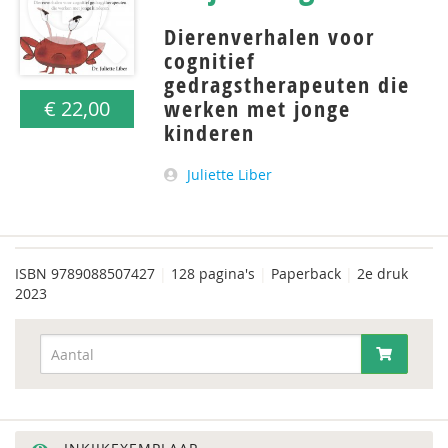
Dierenverhalen voor
cognitief
gedragstherapeuten die
werken met jonge
€ 22,00
kinderen
Juliette Liber
ISBN
9789088507427
|
128 pagina's
|
Paperback
|
2e druk
2023