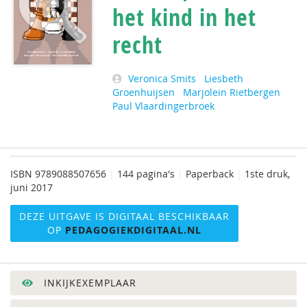
het kind in het
recht
Veronica Smits
Liesbeth
Groenhuijsen
Marjolein Rietbergen
Paul Vlaardingerbroek
ISBN
9789088507656
|
144 pagina's
|
Paperback
|
1ste druk,
juni 2017
DEZE UITGAVE IS DIGITAAL BESCHIKBAAR
OP
PEDAGOGIEKDIGITAAL.NL
INKIJKEXEMPLAAR