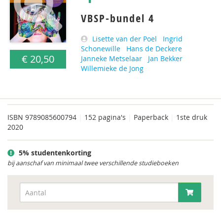
VBSP-bundel 4
Lisette van der Poel
Ingrid
Schonewille
Hans de Deckere
€ 20,50
Janneke Metselaar
Jan Bekker
Willemieke de Jong
ISBN
9789085600794
|
152 pagina's
|
Paperback
|
1ste druk
2020
5% studentenkorting
bij aanschaf van minimaal twee verschillende studieboeken