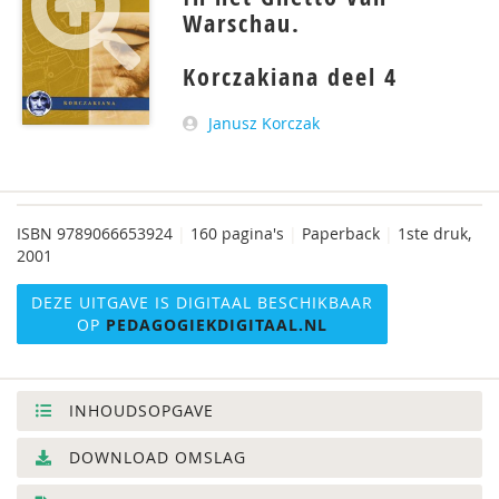
Warschau.
Korczakiana deel 4
Janusz Korczak
ISBN
9789066653924
|
160 pagina's
|
Paperback
|
1ste druk,
2001
DEZE UITGAVE IS DIGITAAL BESCHIKBAAR
OP
PEDAGOGIEKDIGITAAL.NL
INHOUDSOPGAVE
DOWNLOAD OMSLAG