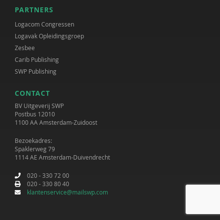
PARTNERS
Logacom Congressen
Logavak Opleidingsgroep
Zesbee
Carib Publishing
SWP Publishing
CONTACT
BV Uitgeverij SWP
Postbus 12010
1100 AA Amsterdam-Zuidoost
Bezoekadres:
Spaklerweg 79
1114 AE Amsterdam-Duivendrecht
020 - 330 72 00
020 - 330 80 40
klantenservice@mailswp.com