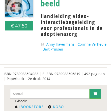
beeld
Handleiding video-
interactiebegeleiding
€ 47,50
voor professionals in de
adoptienazorg
Anny Havermans
Corinne Verheule
Bert Prinsen
ISBN
9789088504983
|
E-ISBN 9789088506819
|
492 pagina's
|
Paperback
|
2e druk, 2014
E-book:
IBOOKSTORE
KOBO