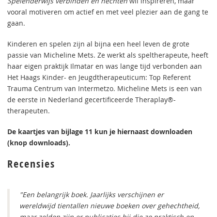
Spelenderwijs verbinden en hechten
wil inspireren, maar
vooral motiveren om actief en met veel plezier aan de gang te
gaan.
Kinderen en spelen zijn al bijna een heel leven de grote
passie van Micheline Mets. Ze werkt als speltherapeute, heeft
haar eigen praktijk Ilmatar en was lange tijd verbonden aan
Het Haags Kinder- en Jeugdtherapeuticum: Top Referent
Trauma Centrum van Intermetzo. Micheline Mets is een van
de eerste in Nederland gecertificeerde Theraplay®-
therapeuten.
De kaartjes van bijlage 11 kun je hiernaast downloaden
(knop downloads).
Recensies
"Een belangrijk boek. Jaarlijks verschijnen er
wereldwijd tientallen nieuwe boeken over gehechtheid,
maar zelden zijn er publicaties bij die zo praktisch en