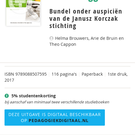
Bundel onder auspiciën
van de Janusz Korczak
stichting
Helma Brouwers, Arie de Bruin en
Theo Cappon
ISBN
9789088507595
|
116 pagina's
|
Paperback
|
1ste druk,
2017
5% studentenkorting
bij aanschaf van minimaal twee verschillende studieboeken
DEZE UITGAVE IS DIGITAAL BESCHIKBAAR
OP
PEDAGOGIEKDIGITAAL.NL