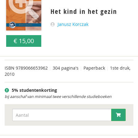
Het kind in het gezin
Janusz Korczak
€ 15,00
ISBN
9789066653962
|
304 pagina's
|
Paperback
|
1ste druk,
2010
5% studentenkorting
bij aanschaf van minimaal twee verschillende studieboeken