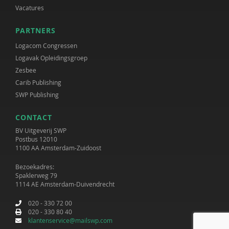
Vacatures
PARTNERS
Logacom Congressen
Logavak Opleidingsgroep
Zesbee
Carib Publishing
SWP Publishing
CONTACT
BV Uitgeverij SWP
Postbus 12010
1100 AA Amsterdam-Zuidoost
Bezoekadres:
Spaklerweg 79
1114 AE Amsterdam-Duivendrecht
020 - 330 72 00
020 - 330 80 40
klantenservice@mailswp.com