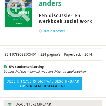
anders
Een discussie- en
werkboek social work
Katja Koester
ISBN
9789088505461
|
224 pagina's
|
Paperback
|
2014
5% studentenkorting
bij aanschaf van minimaal twee verschillende studieboeken
DEZE UITGAVE IS DIGITAAL BESCHIKBAAR
OP
SOCIAALDIGITAAL.NL
DOCENTEXEMPLAAR