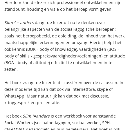
Hierdoor kan de lezer zich professioneel ontwikkelen en zijn
standpunt, houding en visie op het beroep vorm geven.
Slim ² = anders
daagt de lezer uit na te denken over
belangrijke aspecten van de sociaal-agogische beroepen:
zoals het beroepsbeeld, de opleiding, de inhoud van het werk,
maatschappelijke erkenningen en omgang. Hierbij helpt het
ook kennis (BOK - body of knowledge), vaardigheden (BOS -
body of skills - gespreksvaardigheden/oefeningen) en attitude
(BOA - body of attitude) effectief te ontwikkelen en in te
zetten.
Het boek vraagt de lezer te discussiëren over de casussen. In
deze moderne tijd kan dat ook via internetfora, skype of
WhatsApp. Maar natuurlijk kan dat ook met discussie,
kringgesprek en presentatie.
Het boek
Slim ²=anders
is een werkboek voor aanstaande
Social Workers (sociaalpedagogen, sociaal werker, SPH,
CMV,MWD, pedagogiek) en hun begeleiders. Het boek is ook