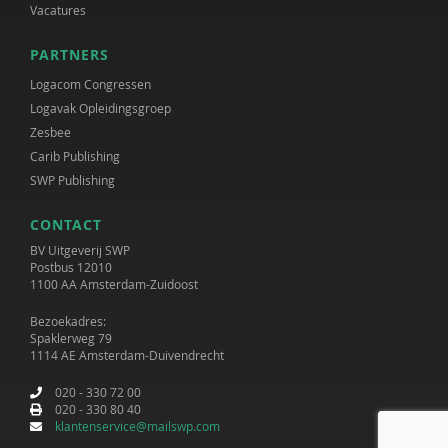
Vacatures
PARTNERS
Logacom Congressen
Logavak Opleidingsgroep
Zesbee
Carib Publishing
SWP Publishing
CONTACT
BV Uitgeverij SWP
Postbus 12010
1100 AA Amsterdam-Zuidoost
Bezoekadres:
Spaklerweg 79
1114 AE Amsterdam-Duivendrecht
020 - 330 72 00
020 - 330 80 40
klantenservice@mailswp.com