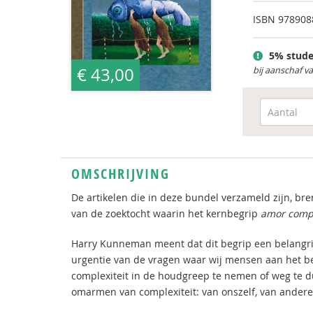
ISBN
978908
5% stude
€ 43,00
bij aanschaf v
OMSCHRIJVING
De artikelen die in deze bundel verzameld zijn, br
van de zoektocht waarin het kernbegrip
amor compl
Harry Kunneman meent dat dit begrip een belangrijk
urgentie van de vragen waar wij mensen aan het be
complexiteit in de houdgreep te nemen of weg te d
omarmen van complexiteit: van onszelf, van andere