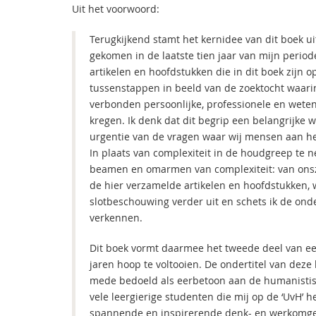
Uit het voorwoord:
Terugkijkend stamt het kernidee van dit boek ui
gekomen in de laatste tien jaar van mijn period
artikelen en hoofdstukken die in dit boek zijn
tussenstappen in beeld van de zoektocht waari
verbonden persoonlijke, professionele en weten
kregen. Ik denk dat dit begrip een belangrijke w
urgentie van de vragen waar wij mensen aan he
In plaats van complexiteit in de houdgreep te 
beamen en omarmen van complexiteit: van onsze
de hier verzamelde artikelen en hoofdstukken, w
slotbeschouwing verder uit en schets ik de ond
verkennen.
Dit boek vormt daarmee het tweede deel van ee
jaren hoop te voltooien. De ondertitel van dez
mede bedoeld als eerbetoon aan de humanistisch
vele leergierige studenten die mij op de ‘UvH’ 
spannende en inspirerende denk- en werkomg