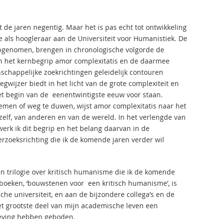
t de jaren negentig. Maar het is pas echt tot ontwikkeling
e als hoogleraar aan de Universiteit voor Humanistiek. De
 opgenomen, brengen in chronologische volgorde de
n het kernbegrip amor complexitatis en de daarmee
schappelijke zoekrichtingen geleidelijk contouren
egwijzer biedt in het licht van de grote complexiteit en
t begin van de eenentwintigste eeuw voor staan.
nemen of weg te duwen, wijst amor complexitatis naar het
lf, van anderen en van de wereld. In het verlengde van
erk ik dit begrip en het belang daarvan in de
erzoeksrichting die ik de komende jaren verder wil
n trilogie over kritisch humanisme die ik de komende
e boeken, ‘bouwstenen voor een kritisch humanisme’, is
e universiteit, en aan de bijzondere collega’s en de
het grootste deel van mijn academische leven een
eving hebben geboden.