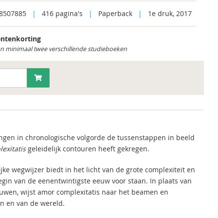
8507885
|
416 pagina's
|
Paperback
|
1e druk, 2017
ntenkorting
an minimaal twee verschillende studieboeken
engen in chronologische volgorde de tussenstappen in beeld
exitatis
geleidelijk contouren heeft gekregen.
e wegwijzer biedt in het licht van de grote complexiteit en
gin van de eenentwintigste eeuw voor staan. In plaats van
uwen, wijst amor complexitatis naar het beamen en
n en van de wereld.