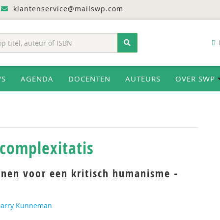
klantenservice@mailswp.com
WS
AGENDA
DOCENTEN
AUTEURS
OVER SWP
complexitatis
nen voor een kritisch humanisme -
 Harry Kunneman