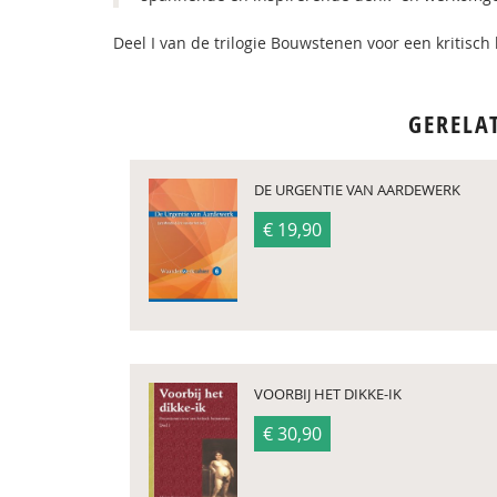
Deel I van de trilogie Bouwstenen voor een kritis
GERELA
DE URGENTIE VAN AARDEWERK
€ 19,90
VOORBIJ HET DIKKE-IK
€ 30,90