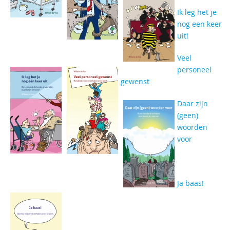
Ik leg het je
nog een keer
uit!
Veel
personeel
gewenst
Daar zijn
(geen)
woorden
voor
Ja baas!