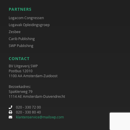
PARTNERS
Logacom Congressen
Logavak Opleidingsgroep
Zesbee
Carib Publishing
SWP Publishing
CONTACT
BV Uitgeverij SWP
Postbus 12010
1100 AA Amsterdam-Zuidoost
Bezoekadres:
Spaklerweg 79
1114 AE Amsterdam-Duivendrecht
020 - 330 72 00
020 - 330 80 40
klantenservice@mailswp.com