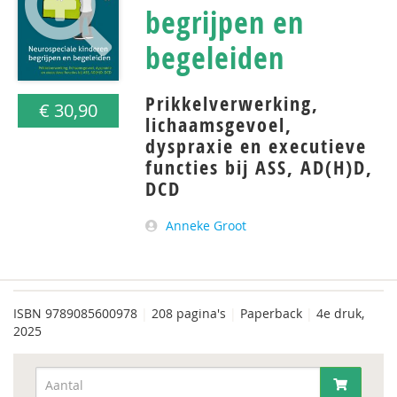
begrijpen en
begeleiden
Prikkelverwerking,
€ 30,90
lichaamsgevoel,
dyspraxie en executieve
functies bij ASS, AD(H)D,
DCD
Anneke Groot
ISBN
9789085600978
|
208 pagina's
|
Paperback
|
4e druk,
2025