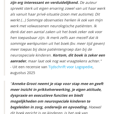
zijn erg interessant en verduidelijkend.
De auteur
spreekt sterk uit eigen ervaring zowel van uit haar werk
als vanuit haar privé-situatie (zoon met autisme). Dit
werkt (...) Sommige observaties herken ik ook van mijn
werk met volwassenen neurologische patiënten. Ik
denk dat een aantal zaken uit het boek zeker ook voor
hen toepasbaar zijn. Ik merk zelfs aan mezelf dat ik
sommige werkpunten uit het boek (bv. meer tijd geven)
meer toepas bij deze patiëntengroep dan bij de
neurospeciale kinderen.
Kortom, dit boek is zeker een
aanrader
, maar laat ook nog wat vraagtekens achter."
- Uit een recensie van
Tijdschrift voor Logopedie
,
augustus 2025
''
Anneke Groot neemt je stap voor stap mee en geeft
meer inzicht in prikkelverwerking, je eigen attitude,
dyspraxie en executieve functies en biedt
mogelijkheden om neurospeciale kinderen te
begeleiden in zorg, onderwijs en opvoeding.
Hoewel
dit boek gericht is op kinderen, is het ook van