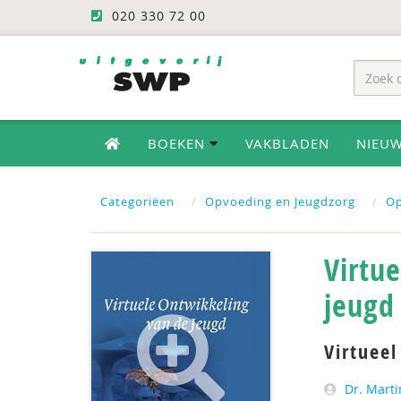
020 330 72 00
BOEKEN
VAKBLADEN
NIEU
Categoriëen
Opvoeding en Jeugdzorg
O
Virtu
jeugd
Virtuee
Dr. Marti