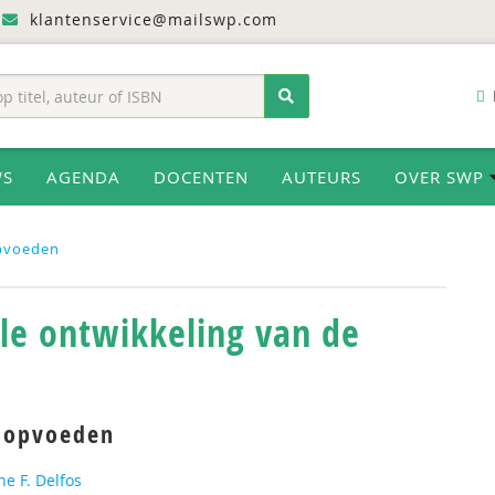
klantenservice@mailswp.com
WS
AGENDA
DOCENTEN
AUTEURS
OVER SWP
pvoeden
ele ontwikkeling van de
l opvoeden
ne F. Delfos