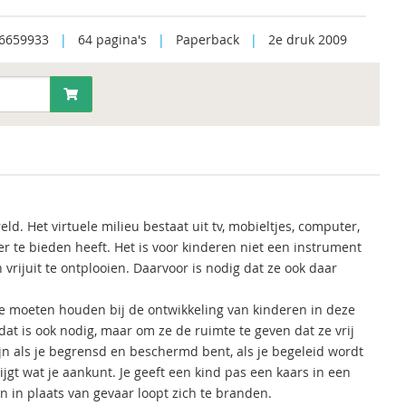
6659933
|
64 pagina's
|
Paperback
|
2e druk 2009
d. Het virtuele milieu bestaat uit tv, mobieltjes, computer,
r te bieden heeft. Het is voor kinderen niet een instrument
rijuit te ontplooien. Daarvoor is nodig dat ze ook daar
e moeten houden bij de ontwikkeling van kinderen in deze
at is ook nodig, maar om ze de ruimte te geven dat ze vrij
ijn als je begrensd en beschermd bent, als je begeleid wordt
ijgt wat je aankunt. Je geeft een kind pas een kaars in een
n in plaats van gevaar loopt zich te branden.