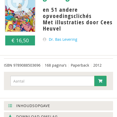
en 51 andere
opvoedingsclichés
Met illustraties door Cees
Heuvel
€ 16,50
Dr. Bas Levering
ISBN
9789088503696
|
168 pagina's
|
Paperback
|
2012
INHOUDSOPGAVE
DOWNLOAD OMSLAG