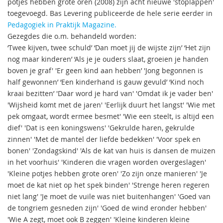
potjes hebben grote oren (2008) zijn acht nieuwe 'stoplappen'
toegevoegd. Bas Levering publiceerde de hele serie eerder in
Pedagogiek in Praktijk Magazine.
Gezegdes die o.m. behandeld worden:
‘Twee kijven, twee schuld’ ‘Dan moet jij de wijste zijn’ ‘Het zijn
nog maar kinderen’ ‘Als je je ouders slaat, groeien je handen
boven je graf' 'Er geen kind aan hebben’ 'Jong begonnen is
half gewonnen’ ‘Een kinderhand is gauw gevuld’ ‘Kind noch
kraai bezitten’ 'Daar word je hard van' 'Omdat ik je vader ben'
'Wijsheid komt met de jaren' 'Eerlijk duurt het langst' 'Wie met
pek omgaat, wordt ermee besmet' 'Wie een steelt, is altijd een
dief' 'Dat is een koningswens' 'Gekrulde haren, gekrulde
zinnen' 'Met de mantel der liefde bedekken' 'Voor spek en
bonen' 'Zondagskind' 'Als de kat van huis is dansen de muizen
in het voorhuis' 'Kinderen die vragen worden overgeslagen'
'Kleine potjes hebben grote oren' 'Zo zijn onze manieren' 'Je
moet de kat niet op het spek binden' 'Strenge heren regeren
niet lang' 'Je moet de vuile was niet buitenhangen' 'Goed van
de tongriem gesneden zijn' 'Goed de wind eronder hebben'
'Wie A zegt, moet ook B zeggen' 'Kleine kinderen kleine