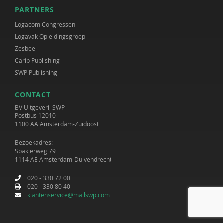
PARTNERS
Logacom Congressen
Logavak Opleidingsgroep
Zesbee
Carib Publishing
SWP Publishing
CONTACT
BV Uitgeverij SWP
Postbus 12010
1100 AA Amsterdam-Zuidoost
Bezoekadres:
Spaklerweg 79
1114 AE Amsterdam-Duivendrecht
020 - 330 72 00
020 - 330 80 40
klantenservice@mailswp.com