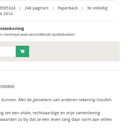
8505324
|
248 pagina's
|
Paperback
|
3e volledig
uk 2014
ntenkorting
an minimaal twee verschillende studieboeken
8500800
ies kunnen. Met de gevoelens van anderen rekening houden.
 om een vitale, rechtvaardige en vrije samenleving
aarden zo bij dat ze een leven lang daar vorm aan willen