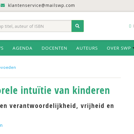
klantenservice@mailswp.com
WS
AGENDA
DOCENTEN
AUTEURS
OVER SWP
pvoeden
rele intuïtie van kinderen
en verantwoordelijkheid, vrijheid en
n
on