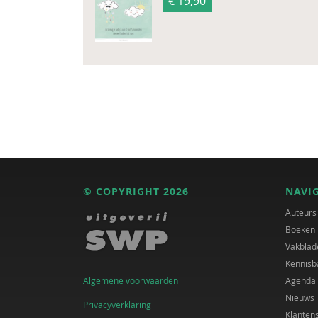
€ 19,90
© COPYRIGHT 2026
NAVI
Auteurs
Boeken
Vakblad
Kennisb
Algemene voorwaarden
Agenda
Nieuws
Privacyverklaring
Klanten