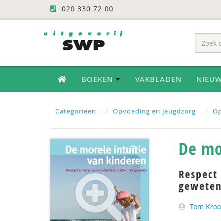
020 330 72 00
BOEKEN
VAKBLADEN
NIEU
Categoriëen
Opvoeding en Jeugdzorg
O
De mo
Respect 
gewete
Tom Kro