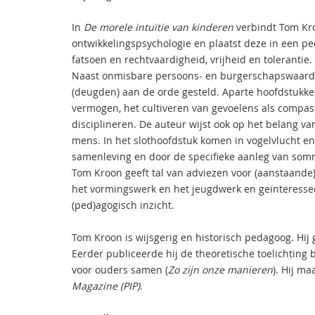
In
De morele intuïtie van kinderen
verbindt Tom Kro
ontwikkelingspsychologie en plaatst deze in een p
fatsoen en rechtvaardigheid, vrijheid en tolerantie.
Naast onmisbare persoons- en burgerschapswaard
(deugden) aan de orde gesteld. Aparte hoofdstukke
vermogen, het cultiveren van gevoelens als compass
disciplineren. De auteur wijst ook op het belang v
mens. In het slothoofdstuk komen in vogelvlucht 
samenleving en door de specifieke aanleg van somm
Tom Kroon geeft tal van adviezen voor (aanstaande)
het vormingswerk en het jeugdwerk en geïnteressee
(ped)agogisch inzicht.
Tom Kroon is wijsgerig en historisch pedagoog. Hij 
Eerder publiceerde hij de theoretische toelichting
voor ouders samen (
Zo zijn onze manieren
). Hij ma
Magazine (PIP).