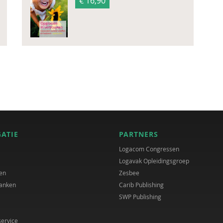
€ 16,90
GATIE
PARTNERS
Logacom Congressen
Logavak Opleidingsgroep
en
Zesbee
anken
Carib Publishing
SWP Publishing
service