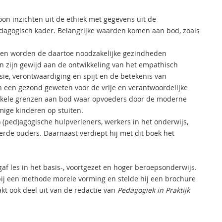
on inzichten uit de ethiek met gegevens uit de
edagogisch kader. Belangrijke waarden komen aan bod, zoals
en worden de daartoe noodzakelijke gezindheden
n zijn gewijd aan de ontwikkeling van het empathisch
ie, verontwaardiging en spijt en de betekenis van
an een gezond geweten voor de vrije en verantwoordelijke
enkele grenzen aan bod waar opvoeders door de moderne
ige kinderen op stuiten.
 (ped)agogische hulpverleners, werkers in het onderwijs,
rde ouders. Daarnaast verdiept hij met dit boek het
gaf les in het basis-, voortgezet en hoger beroepsonderwijs.
 bij een methode morele vorming en stelde hij een brochure
akt ook deel uit van de redactie van
Pedagogiek in Praktijk