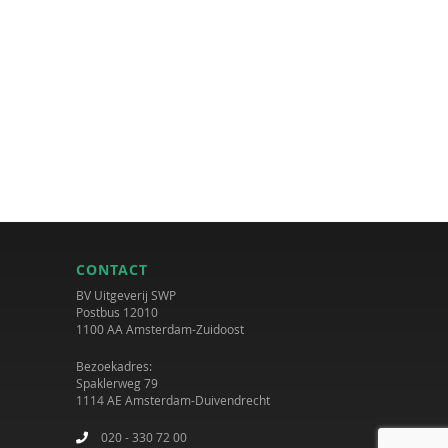
CONTACT
BV Uitgeverij SWP
Postbus 12010
1100 AA Amsterdam-Zuidoost
Bezoekadres:
Spaklerweg 79
1114 AE Amsterdam-Duivendrecht
020 - 330 72 00