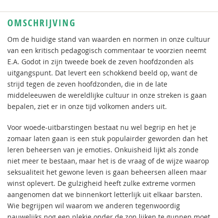
OMSCHRIJVING
Om de huidige stand van waarden en normen in onze cultuur
van een kritisch pedagogisch commentaar te voorzien neemt
E.A. Godot in zijn tweede boek de zeven hoofdzonden als
uitgangspunt. Dat levert een schokkend beeld op, want de
strijd tegen de zeven hoofdzonden, die in de late
middeleeuwen de wereldlijke cultuur in onze streken is gaan
bepalen, ziet er in onze tijd volkomen anders uit.
Voor woede-uitbarstingen bestaat nu wel begrip en het je
zomaar laten gaan is een stuk populairder geworden dan het
leren beheersen van je emoties. Onkuisheid lijkt als zonde
niet meer te bestaan, maar het is de vraag of de wijze waarop
seksualiteit het gewone leven is gaan beheersen alleen maar
winst oplevert. De gulzigheid heeft zulke extreme vormen
aangenomen dat we binnenkort letterlijk uit elkaar barsten.
Wie begrijpen wil waarom we anderen tegenwoordig
nauwelijks nog een plekje onder de zon lijken te gunnen moet