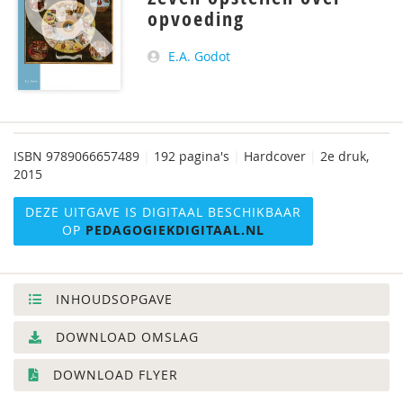
opvoeding
E.A. Godot
ISBN
9789066657489
|
192 pagina's
|
Hardcover
|
2e druk,
2015
DEZE UITGAVE IS DIGITAAL BESCHIKBAAR
OP
PEDAGOGIEKDIGITAAL.NL
INHOUDSOPGAVE
DOWNLOAD OMSLAG
DOWNLOAD FLYER