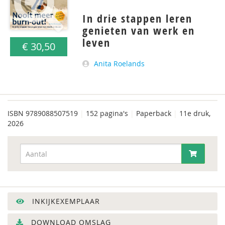
In drie stappen leren
genieten van werk en
leven
€ 30,50
Anita Roelands
ISBN
9789088507519
|
152 pagina's
|
Paperback
|
11e druk,
2026
INKIJKEXEMPLAAR
DOWNLOAD OMSLAG