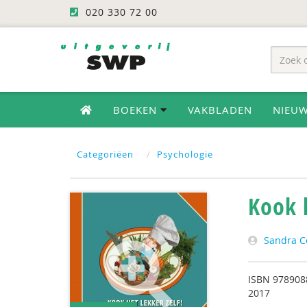
020 330 72 00
BOEKEN
VAKBLADEN
NIEU
Categoriëen
Psychologie
Kook h
Sandra C
ISBN
978908
2017