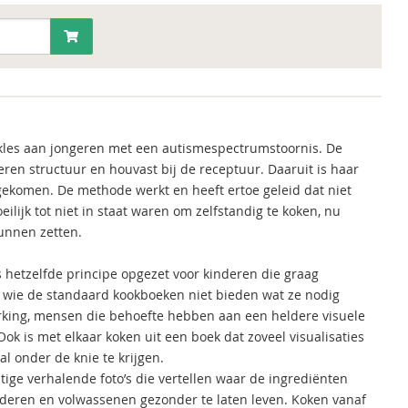
okles aan jongeren met een autismespectrumstoornis. De
eren structuur en houvast bij de receptuur. Daaruit is haar
tgekomen. De methode werkt en heeft ertoe geleid dat niet
lijk tot niet in staat waren om zelfstandig te koken, nu
kunnen zetten.
ns hetzelfde principe opgezet voor kinderen die graag
r wie de standaard kookboeken niet bieden wat ze nodig
rking, mensen die behoefte hebben aan een heldere visuele
k is met elkaar koken uit een boek dat zoveel visualisaties
l onder de knie te krijgen.
ige verhalende foto’s die vertellen waar de ingrediënten
deren en volwassenen gezonder te laten leven. Koken vanaf