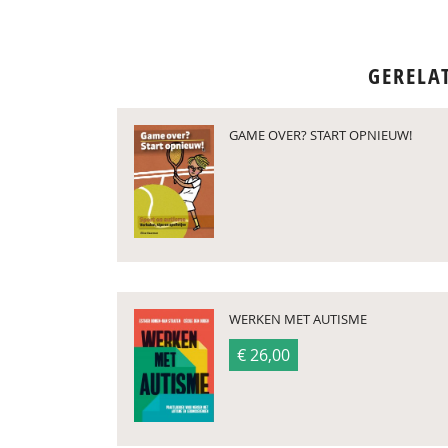
GERELA
GAME OVER? START OPNIEUW!
WERKEN MET AUTISME
€ 26,00