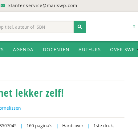
klantenservice@mailswp.com
WS
AGENDA
DOCENTEN
AUTEURS
OVER SWP
et lekker zelf!
ornelissen
8507045
|
160 pagina's
|
Hardcover
|
1ste druk,