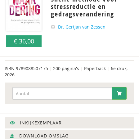
stressreductie en
gedragsverandering
Dr. Gertjan van Zessen
€ 36,00
ISBN
9789088507175
|
200 pagina's
|
Paperback
|
6e druk,
2026
INKIJKEXEMPLAAR
DOWNLOAD OMSLAG