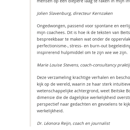
mensen op een diepere laag te raken in mijn i
Jolien Slavenburg, directeur Kernzaken
Ongedwongen, passend voor spontane en eerlijke
mijn coachees. Dit is hoe ik de teksten van Be
bespreekbaar te maken wat onder de oppervlakte
perfectionisme-, stress- en burn-out begeleiding
inspirerend hulpmiddel om te zijn wie we zijn.
Marie Louise Stevens, coach-consultancy praktij
Deze verzameling krachtige verhalen en bescho
kijk op de wereld, waarin ze haar sterk intuïti
wetenschappelijke achtergrond, weet Beitske 
dimensie die de dagelijkse werkelijkheid oversti
perspectief naar gedachten en gevoelens te kij
werkelijkheid.
Dr. Léonora Reijn, coach en journalist