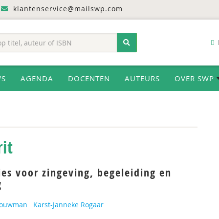
klantenservice@mailswp.com
WS
AGENDA
DOCENTEN
AUTEURS
OVER SWP
rit
ies voor zingeving, begeleiding en
g
 Bouwman
Karst-Janneke Rogaar