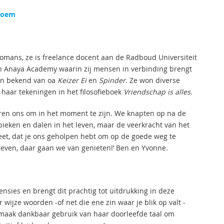
Bloem
romans, ze is freelance docent aan de Radboud Universiteit
an Anaya Academy waarin zij mensen in verbinding brengt
 en bekend van oa
Keizer Ei
en
Spinder
. Ze won diverse
 haar tekeningen in het filosofieboek
Vriendschap is alles
.
eren ons om in het moment te zijn. We knapten op na de
pieken en dalen in het leven, maar de veerkracht van het
eet, dat je ons geholpen hebt om op de goede weg te
reven, daar gaan we van genieten!’ Ben en Yvonne.
nsies en brengt dit prachtig tot uitdrukking in deze
 wijze woorden -of net die ene zin waar je blik op valt -
k maak dankbaar gebruik van haar doorleefde taal om