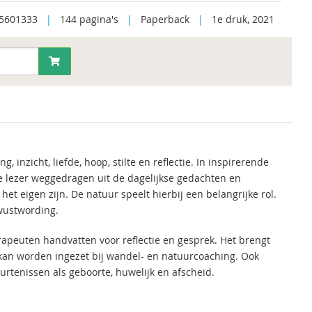
5601333
|
144 pagina's
|
Paperback
|
1e druk, 2021
, inzicht, liefde, hoop, stilte en reflectie. In inspirerende
e lezer weggedragen uit de dagelijkse gedachten en
het eigen zijn. De natuur speelt hierbij een belangrijke rol.
wustwording.
rapeuten handvatten voor reflectie en gesprek. Het brengt
 kan worden ingezet bij wandel- en natuurcoaching. Ook
rtenissen als geboorte, huwelijk en afscheid.