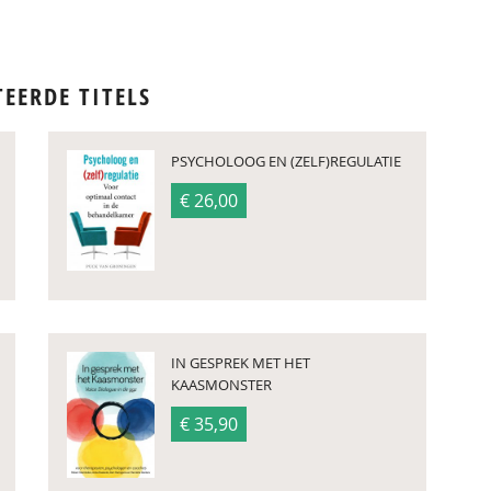
TEERDE TITELS
PSYCHOLOOG EN (ZELF)REGULATIE
€ 26,00
IN GESPREK MET HET
KAASMONSTER
€ 35,90