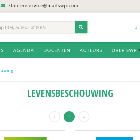
klantenservice@mailswp.com
WS
AGENDA
DOCENTEN
AUTEURS
OVER SWP
ouwing
LEVENSBESCHOUWING
«
1
»