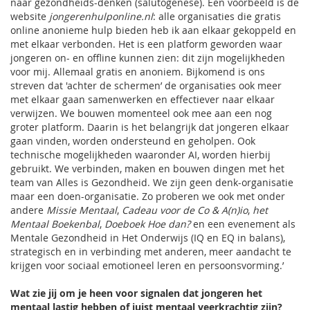
naar gezondheids-denken (salutogenese). Een voorbeeld is de
website
jongerenhulponline.nl
: alle organisaties die gratis
online anonieme hulp bieden heb ik aan elkaar gekoppeld en
met elkaar verbonden. Het is een platform geworden waar
jongeren on- en offline kunnen zien: dit zijn mogelijkheden
voor mij. Allemaal gratis en anoniem. Bijkomend is ons
streven dat 'achter de schermen’ de organisaties ook meer
met elkaar gaan samenwerken en effectiever naar elkaar
verwijzen. We bouwen momenteel ook mee aan een nog
groter platform. Daarin is het belangrijk dat jongeren elkaar
gaan vinden, worden ondersteund en geholpen. Ook
technische mogelijkheden waaronder AI, worden hierbij
gebruikt. We verbinden, maken en bouwen dingen met het
team van Alles is Gezondheid. We zijn geen denk-organisatie
maar een doen-organisatie. Zo proberen we ook met onder
andere
Missie Mentaal
,
Cadeau voor de Co & A(n)io
,
het
Mentaal Boekenbal
,
Doeboek Hoe dan?
en een evenement als
Mentale Gezondheid in Het Onderwijs (IQ en EQ in balans),
strategisch en in verbinding met anderen, meer aandacht te
krijgen voor sociaal emotioneel leren en persoonsvorming.’
Wat zie jij om je heen voor signalen dat jongeren het
mentaal lastig hebben of juist mentaal veerkrachtig zijn?