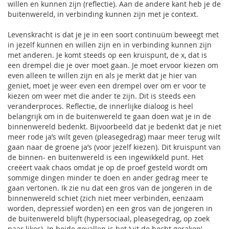
willen en kunnen zijn (reflectie). Aan de andere kant heb je de
buitenwereld, in verbinding kunnen zijn met je context.
Levenskracht is dat je je in een soort continuüm beweegt met
in jezelf kunnen en willen zijn en in verbinding kunnen zijn
met anderen. Je komt steeds op een kruispunt, de x, dat is
een drempel die je over moet gaan. Je moet ervoor kiezen om
even alleen te willen zijn en als je merkt dat je hier van
geniet, moet je weer even een drempel over om er voor te
kiezen om weer met die ander te zijn. Dit is steeds een
veranderproces. Reflectie, de innerlijke dialoog is heel
belangrijk om in de buitenwereld te gaan doen wat je in de
binnenwereld bedenkt. Bijvoorbeeld dat je bedenkt dat je niet
meer rode ja’s wilt geven (pleasegedrag) maar meer terug wilt
gaan naar de groene ja’s (voor jezelf kiezen). Dit kruispunt van
de binnen- en buitenwereld is een ingewikkeld punt. Het
creëert vaak chaos omdat je op de proef gesteld wordt om
sommige dingen minder te doen en ander gedrag meer te
gaan vertonen. Ik zie nu dat een gros van de jongeren in de
binnenwereld schiet (zich niet meer verbinden, eenzaam
worden, depressief worden) en een gros van de jongeren in
de buitenwereld blijft (hypersociaal, pleasegedrag, op zoek
naar likes). In beide gevallen is het ‘uit de bocht geraken’.