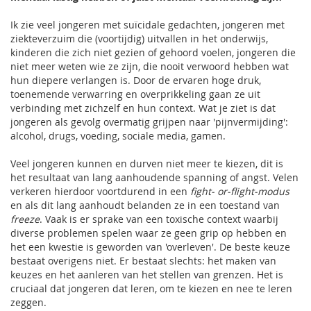
Ik zie veel jongeren met suïcidale gedachten, jongeren met
ziekteverzuim die (voortijdig) uitvallen in het onderwijs,
kinderen die zich niet gezien of gehoord voelen, jongeren die
niet meer weten wie ze zijn, die nooit verwoord hebben wat
hun diepere verlangen is. Door de ervaren hoge druk,
toenemende verwarring en overprikkeling gaan ze uit
verbinding met zichzelf en hun context. Wat je ziet is dat
jongeren als gevolg overmatig grijpen naar 'pijnvermijding':
alcohol, drugs, voeding, sociale media, gamen.
Veel jongeren kunnen en durven niet meer te kiezen, dit is
het resultaat van lang aanhoudende spanning of angst. Velen
verkeren hierdoor voortdurend in een
fight- or-flight-modus
en als dit lang aanhoudt belanden ze in een toestand van
freeze
. Vaak is er sprake van een toxische context waarbij
diverse problemen spelen waar ze geen grip op hebben en
het een kwestie is geworden van 'overleven'. De beste keuze
bestaat overigens niet. Er bestaat slechts: het maken van
keuzes en het aanleren van het stellen van grenzen. Het is
cruciaal dat jongeren dat leren, om te kiezen en nee te leren
zeggen.