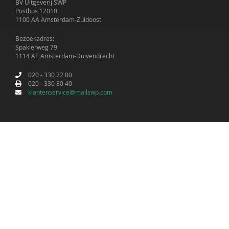
BV Uitgeverij SWP
Postbus 12010
1100 AA Amsterdam-Zuidoost
Bezoekadres:
Spaklerweg 79
1114 AE Amsterdam-Duivendrecht
020 - 330 72 00
020 - 330 80 40
klantenservice@mailswp.com