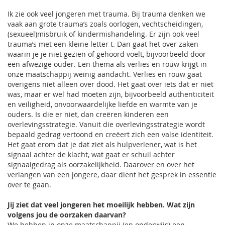
Ik zie ook veel jongeren met trauma. Bij trauma denken we
vaak aan grote trauma’s zoals oorlogen, vechtscheidingen,
(sexueel)misbruik of kindermishandeling. Er zijn ook veel
trauma’s met een kleine letter t. Dan gaat het over zaken
waarin je je niet gezien of gehoord voelt, bijvoorbeeld door
een afwezige ouder. Een thema als verlies en rouw krijgt in
onze maatschappij weinig aandacht. Verlies en rouw gaat
overigens niet alleen over dood. Het gaat over iets dat er niet
was, maar er wel had moeten zijn, bijvoorbeeld authenticiteit
en veiligheid, onvoorwaardelijke liefde en warmte van je
ouders. Is die er niet, dan creëren kinderen een
overlevingsstrategie. Vanuit die overlevingsstrategie wordt
bepaald gedrag vertoond en creëert zich een valse identiteit.
Het gaat erom dat je dat ziet als hulpverlener, wat is het
signaal achter de klacht, wat gaat er schuil achter
signaalgedrag als oorzakelijkheid. Daarover en over het
verlangen van een jongere, daar dient het gesprek in essentie
over te gaan.
Jij ziet dat veel jongeren het moeilijk hebben. Wat zijn
volgens jou de oorzaken daarvan?
We hebben in onze maatschappij (en onderwijs) een