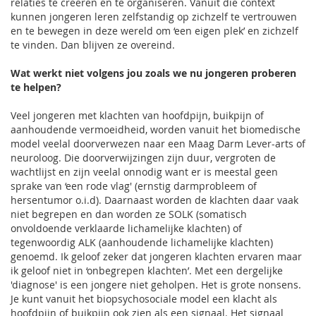
relaties te creëren en te organiseren. Vanuit die context
kunnen jongeren leren zelfstandig op zichzelf te vertrouwen
en te bewegen in deze wereld om ‘een eigen plek’ en zichzelf
te vinden. Dan blijven ze overeind.
Wat werkt niet volgens jou zoals we nu jongeren proberen
te helpen?
Veel jongeren met klachten van hoofdpijn, buikpijn of
aanhoudende vermoeidheid, worden vanuit het biomedische
model veelal doorverwezen naar een Maag Darm Lever-arts of
neuroloog. Die doorverwijzingen zijn duur, vergroten de
wachtlijst en zijn veelal onnodig want er is meestal geen
sprake van ‘een rode vlag' (ernstig darmprobleem of
hersentumor o.i.d). Daarnaast worden de klachten daar vaak
niet begrepen en dan worden ze SOLK (somatisch
onvoldoende verklaarde lichamelijke klachten) of
tegenwoordig ALK (aanhoudende lichamelijke klachten)
genoemd. Ik geloof zeker dat jongeren klachten ervaren maar
ik geloof niet in ‘onbegrepen klachten’. Met een dergelijke
'diagnose' is een jongere niet geholpen. Het is grote nonsens.
Je kunt vanuit het biopsychosociale model een klacht als
hoofdpijn of buikpijn ook zien als een signaal. Het signaal