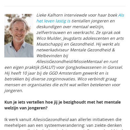
Lieke Kalhorn interviewde voor haar boek
Als
het leven lastig is
tientallen jongeren en
deskundigen over mentaal welzijn,
zelfvertrouwen en veerkracht. Ze sprak ook
Wico Mulder, Jeugdarts adolescenten en arts
Maatschappij en Gezondheid. Hij werkt als
netwerkadviseur Mentale Gezondheid &
Welbevinden bij
AllesisGezondheid
/MissieMentaal en runt
een eigen praktijk (SALUT) voor (jong)volwassenen in Gorssel.
Hij heeft 10 jaar bij de GGD Amsterdam gewerkt en is
betrokken bij diverse zorginnovaties. Wico verbindt graag
mensen en organisaties die echt wat willen betekenen voor
jongeren.
Kun je iets vertellen hoe jij je bezighoudt met het mentale
welzijn van jongeren?
Ik werk vanuit
AllesisGezondheid
aan allerlei initiatieven die
meehelpen aan een systeemverandering: van ziekte-denken