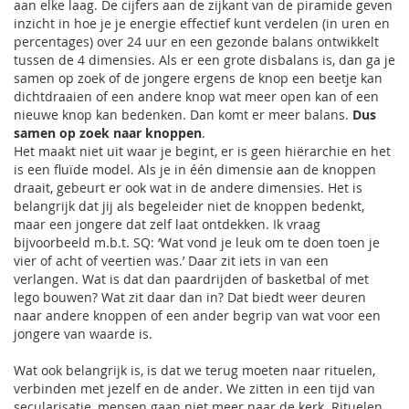
aan elke laag. De cijfers aan de zijkant van de piramide geven
inzicht in hoe je je energie effectief kunt verdelen (in uren en
percentages) over 24 uur en een gezonde balans ontwikkelt
tussen de 4 dimensies. Als er een grote disbalans is, dan ga je
samen op zoek of de jongere ergens de knop een beetje kan
dichtdraaien of een andere knop wat meer open kan of een
nieuwe knop kan bedenken. Dan komt er meer balans.
Dus
samen op zoek naar knoppen
.
Het maakt niet uit waar je begint, er is geen hiërarchie en het
is een fluïde model. Als je in één dimensie aan de knoppen
draait, gebeurt er ook wat in de andere dimensies. Het is
belangrijk dat jij als begeleider niet de knoppen bedenkt,
maar een jongere dat zelf laat ontdekken. Ik vraag
bijvoorbeeld m.b.t. SQ: ‘Wat vond je leuk om te doen toen je
vier of acht of veertien was.’ Daar zit iets in van een
verlangen. Wat is dat dan paardrijden of basketbal of met
lego bouwen? Wat zit daar dan in? Dat biedt weer deuren
naar andere knoppen of een ander begrip van wat voor een
jongere van waarde is.
Wat ook belangrijk is, is dat we terug moeten naar rituelen,
verbinden met jezelf en de ander. We zitten in een tijd van
secularisatie, mensen gaan niet meer naar de kerk. Rituelen