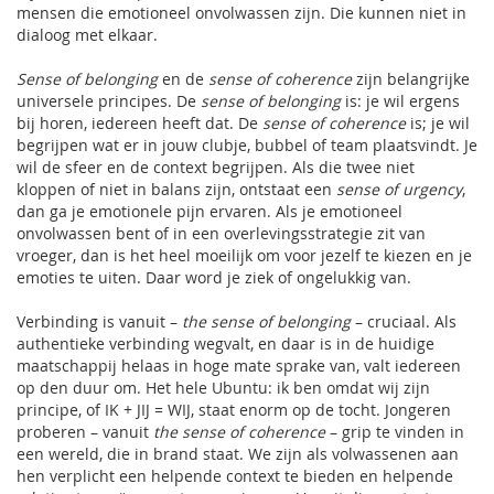
mensen die emotioneel onvolwassen zijn. Die kunnen niet in
dialoog met elkaar.
Sense of belonging
en de
sense of coherence
zijn belangrijke
universele principes. De
sense of belonging
is: je wil ergens
bij horen, iedereen heeft dat. De
sense of coherence
is; je wil
begrijpen wat er in jouw clubje, bubbel of team plaatsvindt. Je
wil de sfeer en de context begrijpen. Als die twee niet
kloppen of niet in balans zijn, ontstaat een
sense of urgency
,
dan ga je emotionele pijn ervaren. Als je emotioneel
onvolwassen bent of in een overlevingsstrategie zit van
vroeger, dan is het heel moeilijk om voor jezelf te kiezen en je
emoties te uiten. Daar word je ziek of ongelukkig van.
Verbinding is vanuit –
the sense of belonging
– cruciaal. Als
authentieke verbinding wegvalt, en daar is in de huidige
maatschappij helaas in hoge mate sprake van, valt iedereen
op den duur om. Het hele Ubuntu: ik ben omdat wij zijn
principe, of IK + JIJ = WIJ, staat enorm op de tocht. Jongeren
proberen – vanuit
the sense of coherence
– grip te vinden in
een wereld, die in brand staat. We zijn als volwassenen aan
hen verplicht een helpende context te bieden en helpende