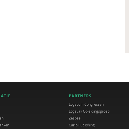
GATIE
PARTNERS
Logacom Congressen
Logavak Opleidingsgroep
en
Zesbee
anken
Carib Publishing