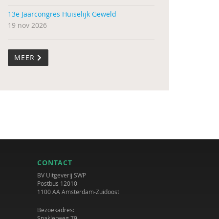
13e Jaarcongres Huiselijk Geweld
19 nov 2026
MEER
CONTACT
BV Uitgeverij SWP
Postbus 12010
1100 AA Amsterdam-Zuidoost
Bezoekadres:
Spaklerweg 79