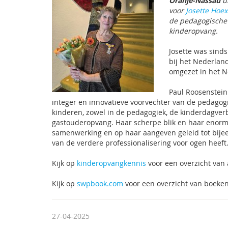
Oranje-Nassau
u
voor
Josette Hoex
de pedagogische k
kinderopvang.
Josette was sinds
bij het Nederland
omgezet in het Ne
Paul Roosenstein:
integer en innovatieve voorvechter van de pedagogi
kinderen, zowel in de pedagogiek, de kinderdagverb
gastouderopvang. Haar scherpe blik en haar enorme
samenwerking en op haar aangeven geleid tot bijee
van de verdere professionalisering voor ogen heeft.
Kijk op
kinderopvangkennis
voor een overzicht van a
Kijk op
swpbook.com
voor een overzicht van boeke
27-04-2025