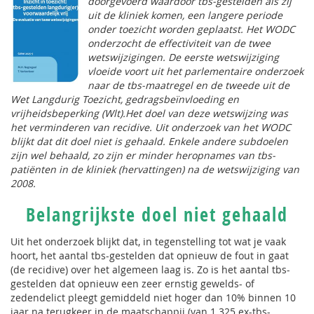
doorgevoerd waardoor tbs-gestelden als zij
uit de kliniek komen, een langere periode
onder toezicht worden geplaatst. Het WODC
onderzocht de effectiviteit van de twee
wetswijzigingen. De eerste wetswijziging
vloeide voort uit het parlementaire onderzoek
naar de tbs-maatregel en de tweede uit de
Wet Langdurig Toezicht, gedragsbeïnvloeding en
vrijheidsbeperking (Wlt).Het doel van deze wetswijzing was
het verminderen van recidive. Uit onderzoek van het WODC
blijkt dat dit doel niet is gehaald. Enkele andere subdoelen
zijn wel behaald, zo zijn er minder heropnames van tbs-
patiënten in de kliniek (hervattingen) na de wetswijziging van
2008.
Belangrijkste doel niet gehaald
Uit het onderzoek blijkt dat, in tegenstelling tot wat je vaak
hoort, het aantal tbs-gestelden dat opnieuw de fout in gaat
(de recidive) over het algemeen laag is. Zo is het aantal tbs-
gestelden dat opnieuw een zeer ernstig gewelds- of
zedendelict pleegt gemiddeld niet hoger dan 10% binnen 10
jaar na terugkeer in de maatschappij (van 1.325 ex-tbs-