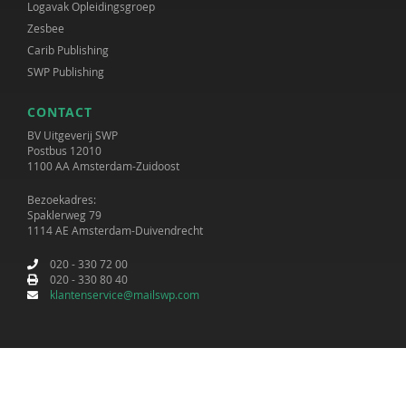
Logavak Opleidingsgroep
Zesbee
Carib Publishing
SWP Publishing
CONTACT
BV Uitgeverij SWP
Postbus 12010
1100 AA Amsterdam-Zuidoost
Bezoekadres:
Spaklerweg 79
1114 AE Amsterdam-Duivendrecht
020 - 330 72 00
020 - 330 80 40
klantenservice@mailswp.com