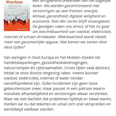
een terugkerend onderdeel van het dagelijks
leven. We worden geconfronteerd met
verstoringen op veel fronten: energie,
klimaat, gezondheid, digitale veiligheid en
economie. Niet één sector blijft onaangetast.
De gevolgen raken ons direct, of het nu gaat
om beschikbaarheid van voedsel, elektriciteit,
internet of schoon drinkwater. Weerbaarheid wordt steeds
meer een gezamenlijke opgave. Hoe komen we samen door
deze tijden?
Van oorlogen in Oost-Europa en het Midden-Oosten tot
handelsbeperkingen, gezondheidsbedreigingen,
natuurrampen én cyberaanvallen. Crises lijken vaak abstract,
totdat ze onze directe omgeving raken. Ineens kunnen
voedsel, elektriciteit, internet of water minder
vanzelfsprekend zijn. Zulke incidenten zijn geen losse
gebeurtenissen meer, maar passen in een patroon waarin
mondiale afhankelijkheid en verstoringen elkaar versterken.
Waar we ooit dachten dat problemen tijdelijk en lokaal waren,
merken we nu dat tekorten en uitval zich snel verspreiden en
wereldwijd voelbaar worden.