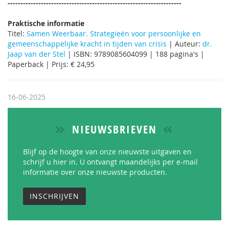
--------------------------------------------------------------------
Praktische informatie
Titel:
Samen Weerbaar. Strategieën voor persoonlijke en
gemeenschappelijke kracht in tijden van crisis
| Auteur:
dr.
Jaap van der Stel
| ISBN: 9789085604099 | 188 pagina's |
Paperback | Prijs: € 24,95
16-06-2025
NIEUWSBRIEVEN
Blijf op de hoogte van onze nieuwste uitgaven en
schrijf u hier in. U ontvangt maandelijks per e-mail
informatie over onze nieuwste producten.
INSCHRIJVEN