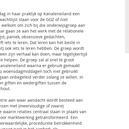
dag in haar praktijk op Kanaleneiland een
chtlijst staan voor de GGZ of niet
jn welkom om zich bij die onderwijsgroep aan
aar gaan ze aan het werk met de relationele
st, paniek, obsessieve gedachten,
 iets te leren. Dat leren kan het beste in
t) ook iets te leren hebben. De groep wordt
en zijn verhaal kan doen, maar tegelijkertijd
e helpen. De groep zal al snel te groot
 Kanaleneiland waarna er gebruik gemaakt
op woensdagmiddagen toch niet gebruikt
gaan onbegeleid verder zolang ze willen. In
van giften en wedergiften tussen de
chout.
iatrie aan waar aandacht wordt besteed aan
nsen met (meervoudige of zware)
 waarin relaties centraal staan in plaats van
n door marktwerking getransformeerd. Een
oorwaardelijke, procedurele betrokkenheid
 vraag past in het aanbod; als