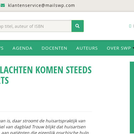
klantenservice@mailswp.com
WS
AGENDA
DOCENTEN
AUTEURS
OVER SWP
KLACHTEN KOMEN STEEDS
RTS
an is, daar stroomt de huisartspraktijk van
ikel van dagblad
Trouw
blijkt dat huisartsen
jn aan patiënten die eigenlijk psychische hulp