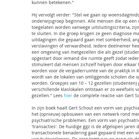
kunnen betekenen."
Hij vervolgt verder: "Stel we gaan op woensdagmid
onderwijsgroep beginnen. Alle mensen die op een wa
toegelaten worden vanwege uitsluitingscriteria, zi
te sluiten. In die groep krijgen ze geen diagnose m
uitdagingen die gepaard gaan met somberheid, ang
verslavingen of verwardheid. Iedere deelnemer heeft
een omgeving van metgezellen die als gezel (studen
opgestart door iemand die ruimte geeft zodat iedere
stimuleert dat mensen zichzelf helpen door elkaar t
worden voor de vergaderruimte van de praktijk in
wordt van de lokalen van omliggende scholen die 
worden. Groepjes van 10 – 12 gezellen (studenten) 
verschillende klaslokalen ontstaan er zo weefsels 
gezellen." Lees
hier
de complete reactie van Gert S
In zijn boek haalt Gert Schout een vorm van psych
het (opnieuw) opbouwen van een netwerk rond me
psychiatrische problemen. Een vorm van psychiatrie
'transacties'. De huidige ggz is de afgelopen jare
transactionele benadering gaat gepaard met een v
van hulpverleners. De zorg komt pas op gang als de