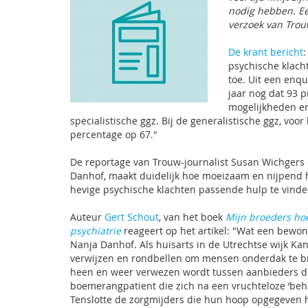
nodig hebben. Ee
verzoek van
Trou
De krant bericht
psychische klacht
toe. Uit een enq
jaar nog dat 93 
mogelijkheden er
specialistische ggz. Bij de generalistische ggz, voor 
percentage op 67."
De reportage van Trouw-journalist Susan Wichgers o
Danhof, maakt duidelijk hoe moeizaam en nijpend h
hevige psychische klachten passende hulp te vinde
Auteur
Gert Schout
, van het boek
Mijn broeders ho
psychiatrie
reageert op het artikel: "Wat een bewon
Nanja Danhof. Als huisarts in de Utrechtse wijk Ka
verwijzen en rondbellen om mensen onderdak te br
heen en weer verwezen wordt tussen aanbieders die
boemerangpatient die zich na een vruchteloze ‘beha
Tenslotte de zorgmijders die hun hoop opgegeven h