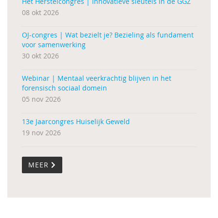
Het Herstelcongres | Innovatieve sleutels in de GGZ
08 okt 2026
OJ-congres | Wat bezielt je? Bezieling als fundament
voor samenwerking
30 okt 2026
Webinar | Mentaal veerkrachtig blijven in het
forensisch sociaal domein
05 nov 2026
13e Jaarcongres Huiselijk Geweld
19 nov 2026
MEER