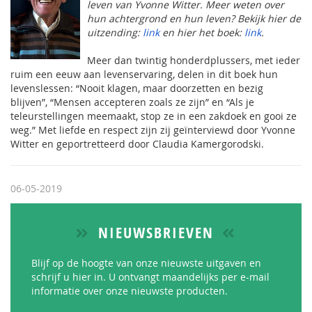
leven van Yvonne Witter. Meer weten over
hun achtergrond en hun leven? Bekijk hier de
uitzending:
link
en hier het boek:
link
.
Meer dan twintig honderdplussers, met ieder
ruim een eeuw aan levenservaring, delen in dit boek hun
levenslessen: “Nooit klagen, maar doorzetten en bezig
blijven”, “Mensen accepteren zoals ze zijn” en “Als je
teleurstellingen meemaakt, stop ze in een zakdoek en gooi ze
weg.” Met liefde en respect zijn zij geïnterviewd door Yvonne
Witter en geportretteerd door Claudia Kamergorodski.
06-05-2019
NIEUWSBRIEVEN
Blijf op de hoogte van onze nieuwste uitgaven en
schrijf u hier in. U ontvangt maandelijks per e-mail
informatie over onze nieuwste producten.