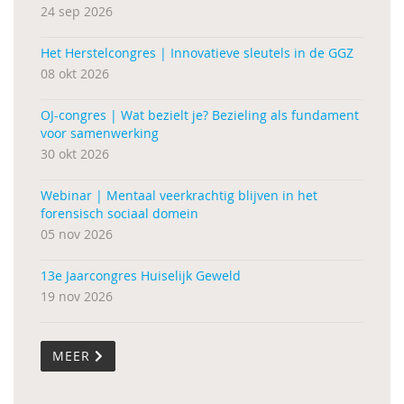
24 sep 2026
Het Herstelcongres | Innovatieve sleutels in de GGZ
08 okt 2026
OJ-congres | Wat bezielt je? Bezieling als fundament
voor samenwerking
30 okt 2026
Webinar | Mentaal veerkrachtig blijven in het
forensisch sociaal domein
05 nov 2026
13e Jaarcongres Huiselijk Geweld
19 nov 2026
MEER