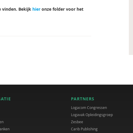
 vinden. Bekijk
hier
onze folder voor het
GATIE
PARTNERS
Logacom Congressen
Logavak Opleidingsgroep
en
Zesbee
anken
Carib Publishing