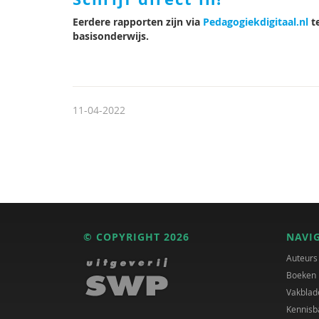
Eerdere rapporten zijn via
Pedagogiekdigitaal.nl
te
basisonderwijs.
11-04-2022
© COPYRIGHT 2026
NAVI
Auteurs
Boeken
Vakblad
Kennisb