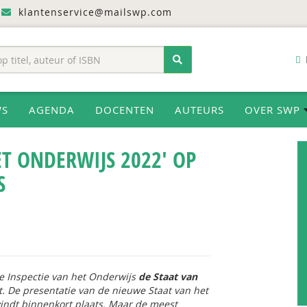
klantenservice@mailswp.com
WS
AGENDA
DOCENTEN
AUTEURS
OVER SWP
ET ONDERWIJS 2022' OP
S
de Inspectie van het Onderwijs
de Staat van
t. De presentatie van de nieuwe
Staat van het
indt binnenkort plaats. Maar de meest