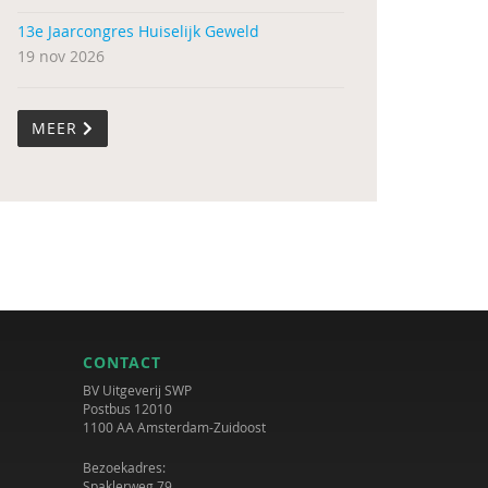
13e Jaarcongres Huiselijk Geweld
19 nov 2026
MEER
CONTACT
BV Uitgeverij SWP
Postbus 12010
1100 AA Amsterdam-Zuidoost
Bezoekadres:
Spaklerweg 79