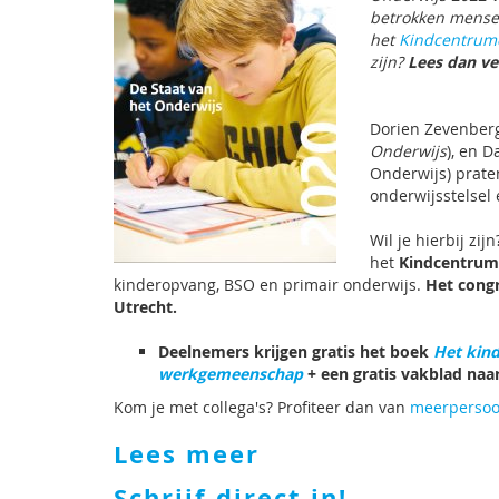
betrokken mense
het
Kindcentrum
zijn?
Lees dan ve
Dorien Zevenbe
Onderwijs
), en D
Onderwijs) praten
onderwijsstelsel
Wil je hierbij zij
het
Kindcentrum
kinderopvang, BSO en primair onderwijs.
Het congr
Utrecht.
Deelnemers krijgen gratis het boek
Het kind
werkgemeenschap
+ een gratis vakblad naa
Kom je met collega's? Profiteer dan van
meerpersoo
Lees meer
Schrijf direct in!