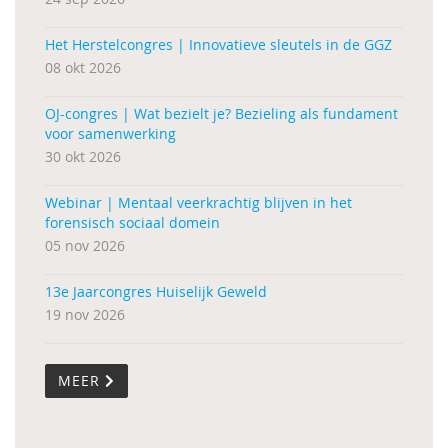
Het Herstelcongres | Innovatieve sleutels in de GGZ
08 okt 2026
OJ-congres | Wat bezielt je? Bezieling als fundament
voor samenwerking
30 okt 2026
Webinar | Mentaal veerkrachtig blijven in het
forensisch sociaal domein
05 nov 2026
13e Jaarcongres Huiselijk Geweld
19 nov 2026
MEER