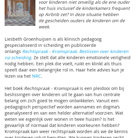
voor kinderen niet onveilig als de ene ouder
het huis inclusief de kinderkamers frequent
op Airbnb zet? In deze situatie hebben
de gescheiden ouders de kinderen om de
week.
Liesbeth Groenhuijsen is als klinisch pedagoog
gespecialiseerd in scheiding en publiceerde
onlangs
Rechtspraak - Kromspraak. Beslissen over kinderen
na scheiding
. Ze stelt dat alle kinderen emotionele veiligheid
nodig hebben. Een plek die voelt, ruikt en klinkt als thuis
speelt daar een belangrijke rol in. Haar hele advies kun je
lezen via het
NRC
.
Het boek
Rechtspraak - Kromspraak
is een pleidooi om bij
beslissingen over kinderen uit te gaan van hun centrale
belang om zich goed te mogen ontwikkelen. Vanuit een
pedagogisch perspectief worden aannames en dogma’s
geanalyseerd en van een helder alternatief voorzien. Wat
weten we eigenlijk over wonen in twee huizen? Is het
gevaarlijk of normaal dat kinderen voorkeuren hebben?
Kromspraak kan weer rechtspraak worden als we de kennis
over kinderen voluit benutten. We kunnen kinderen recht